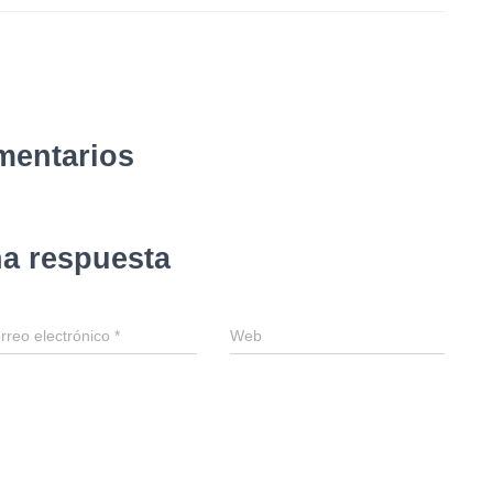
mentarios
na respuesta
rreo electrónico
*
Web