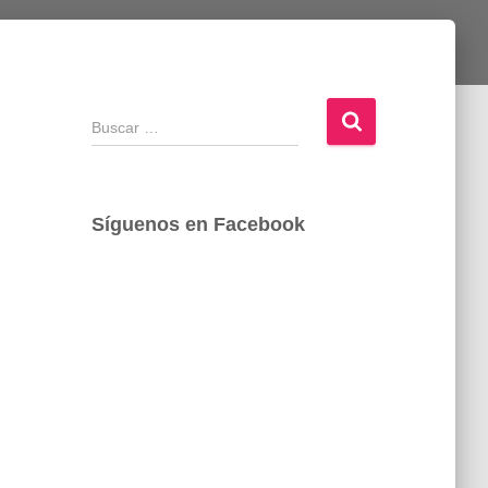
B
u
s
c
a
Síguenos en Facebook
r
: