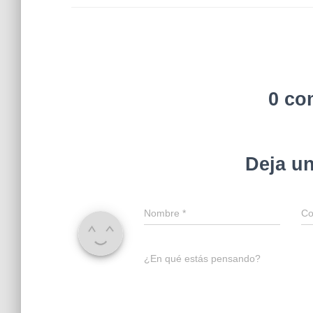
0 co
Deja u
Nombre
*
Co
¿En qué estás pensando?