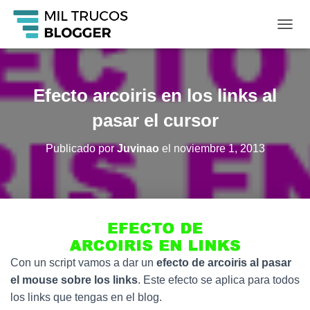
C
A
M
B
I
Efecto arcoiris en los links al
A
R
pasar el cursor
M
O
Publicado por
Juvinao
el
noviembre 1, 2013
D
O
D
E
N
A
V
E
G
Con un script vamos a dar un
efecto de arcoiris al pasar
A
el mouse sobre los links
. Este efecto se aplica para todos
C
los links que tengas en el blog.
I