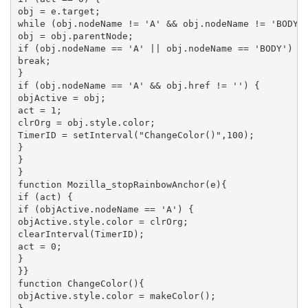
obj = e.target;

while (obj.nodeName != 'A' && obj.nodeName != 'BODY')
obj = obj.parentNode;

if (obj.nodeName == 'A' || obj.nodeName == 'BODY')

break;

}

if (obj.nodeName == 'A' && obj.href != '') {

objActive = obj;

act = 1;

clrOrg = obj.style.color;

TimerID = setInterval("ChangeColor()",100);

}

}

}

function Mozilla_stopRainbowAnchor(e){

if (act) {

if (objActive.nodeName == 'A') {

objActive.style.color = clrOrg;

clearInterval(TimerID);

act = 0;

}

}}

function ChangeColor(){

objActive.style.color = makeColor();
