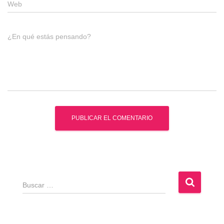
Web
¿En qué estás pensando?
B
u
s
c