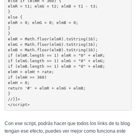
else if (elmH < 360) {

elmR = t1; elmG = t2; elmB = t1 - t3;

}

else {

elmR = 0; elmG = 0; elmB = 0;

}

}

elmR = Math.floor(elmR).toString(16);

elmG = Math.floor(elmG).toString(16);

elmB = Math.floor(elmB).toString(16);

if (elmR.length == 1) elmR = "0" + elmR;

if (elmG.length == 1) elmG = "0" + elmG;

if (elmB.length == 1) elmB = "0" + elmB;

elmH = elmH + rate;

if (elmH >= 360)

elmH = 0;

return '#' + elmR + elmG + elmB;

}

//]]>

</script>
Con ese script, podrás hacer que todos los links de tu blog
tengan ese efecto, puedes ver mejor como funciona este