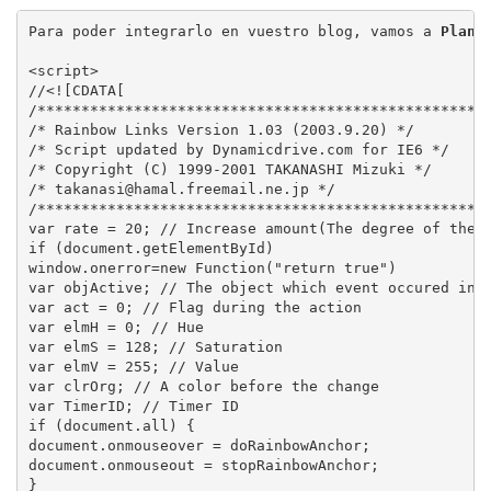
Ó
N
Para poder integrarlo en vuestro blog, vamos a 
Plant
<script>

//<![CDATA[

/****************************************************
/* Rainbow Links Version 1.03 (2003.9.20) */

/* Script updated by Dynamicdrive.com for IE6 */

/* Copyright (C) 1999-2001 TAKANASHI Mizuki */

/* takanasi@hamal.freemail.ne.jp */

/****************************************************
var rate = 20; // Increase amount(The degree of the t
if (document.getElementById)

window.onerror=new Function("return true")

var objActive; // The object which event occured in

var act = 0; // Flag during the action

var elmH = 0; // Hue

var elmS = 128; // Saturation

var elmV = 255; // Value

var clrOrg; // A color before the change

var TimerID; // Timer ID

if (document.all) {

document.onmouseover = doRainbowAnchor;

document.onmouseout = stopRainbowAnchor;

}
