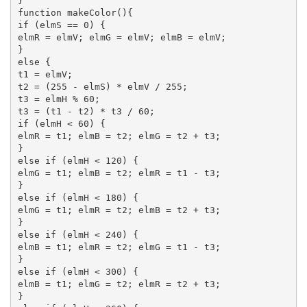
}

function makeColor(){

if (elmS == 0) {

elmR = elmV; elmG = elmV; elmB = elmV;

}

else {

t1 = elmV;

t2 = (255 - elmS) * elmV / 255;

t3 = elmH % 60;

t3 = (t1 - t2) * t3 / 60;

if (elmH < 60) {

elmR = t1; elmB = t2; elmG = t2 + t3;

}

else if (elmH < 120) {

elmG = t1; elmB = t2; elmR = t1 - t3;

}

else if (elmH < 180) {

elmG = t1; elmR = t2; elmB = t2 + t3;

}

else if (elmH < 240) {

elmB = t1; elmR = t2; elmG = t1 - t3;

}

else if (elmH < 300) {

elmB = t1; elmG = t2; elmR = t2 + t3;

}
