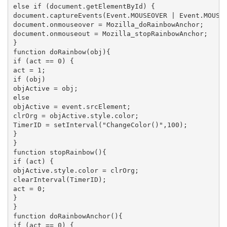
else if (document.getElementById) {

document.captureEvents(Event.MOUSEOVER | Event.MOUSEO
document.onmouseover = Mozilla_doRainbowAnchor;

document.onmouseout = Mozilla_stopRainbowAnchor;

}

function doRainbow(obj){

if (act == 0) {

act = 1;

if (obj)

objActive = obj;

else

objActive = event.srcElement;

clrOrg = objActive.style.color;

TimerID = setInterval("ChangeColor()",100);

}

}

function stopRainbow(){

if (act) {

objActive.style.color = clrOrg;

clearInterval(TimerID);

act = 0;

}

}

function doRainbowAnchor(){

if (act == 0) {
