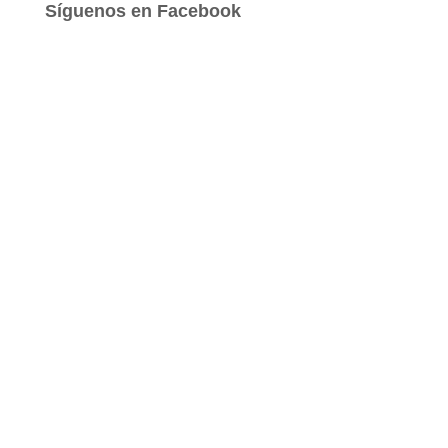
a
Síguenos en Facebook
r
: