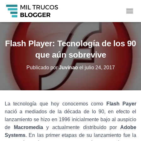
C
A
M
B
I
Flash Player: Tecnología de los 90
A
R
que aún sobrevive
M
O
Publicado por
Juvinao
el
julio 24, 2017
D
O
D
E
N
A
La tecnología que hoy conocemos como
Flash Payer
V
nació a mediados de la década de lo 90, en efecto el
E
G
lanzamiento se hizo en 1996 inicialmente bajo al auspicio
A
de
Macromedia
y actualmente distribuido por
Adobe
C
Systems
. En las primer etapas de su lanzamiento fue la
I