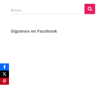
B
u
s
c
a
Síguenos en Facebook
r
: