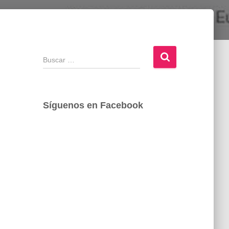
B
u
s
c
a
Síguenos en Facebook
r
: