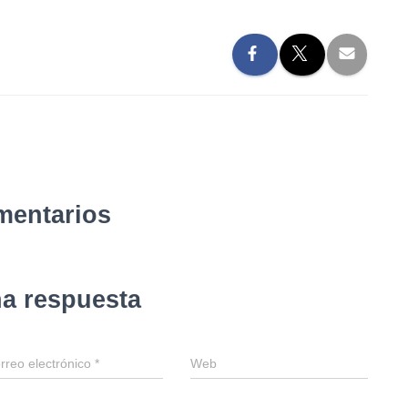
mentarios
na respuesta
rreo electrónico
*
Web