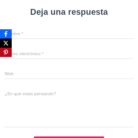
Deja una respuesta
Nombre
*
Correo electrónico
*
Web
¿En qué estás pensando?