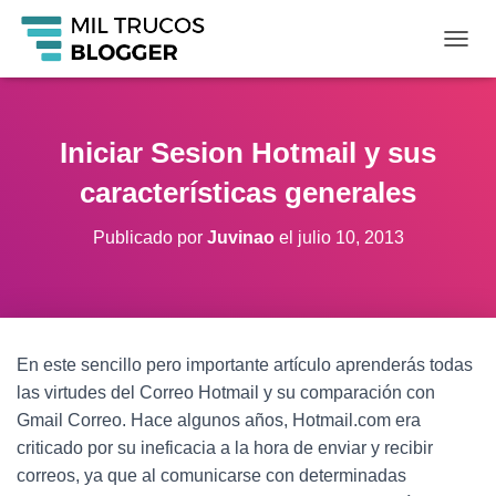
C
A
M
B
I
Iniciar Sesion Hotmail y sus
A
R
características generales
M
O
Publicado por
Juvinao
el
julio 10, 2013
D
O
D
E
N
A
En este sencillo pero importante artículo aprenderás todas
V
las virtudes del Correo Hotmail y su comparación con
E
G
Gmail Correo. Hace algunos años, Hotmail.com era
A
criticado por su ineficacia a la hora de enviar y recibir
C
correos, ya que al comunicarse con determinadas
I