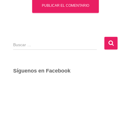
B
u
s
c
a
Síguenos en Facebook
r
: