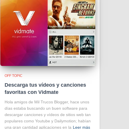
OFF TOPIC
Descarga tus vídeos y canciones
favoritas con Vidmate
Hola amigos de Mil Trucos Blogger, hace unos
días estaba buscando un buen software para
descargar canciones y vídeos de sitios web tan
populares como Youtube y Dailymotion; habían
una gran cantidad aplicaciones en la
Leer más