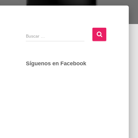
B
u
s
c
a
Síguenos en Facebook
r
: