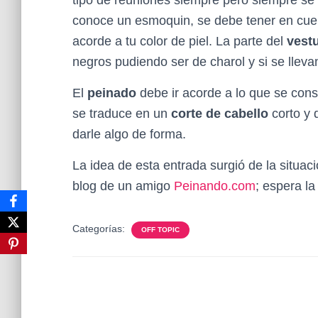
tipo de reuniones siempre pero siempre se 
conoce un esmoquin, se debe tener en cuent
acorde a tu color de piel. La parte del
vest
negros pudiendo ser de charol y si se lleva
El
peinado
debe ir acorde a lo que se con
se traduce en un
corte de cabello
corto y 
darle algo de forma.
La idea de esta entrada surgió de la situa
blog de un amigo
Peinando.com
; espera l
Categorías:
OFF TOPIC