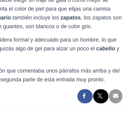
debe elegir un traje de gala o como mejor se
a el color de piel para que elijas una camisa
uario
también incluye los
zapatos
, los zapatos son
n guantes, son blancos o de color gris.
sidera formal y adecuado para un hombre, lo que
quizás algo de gel para alzar un poco el
cabello
y
ción que comentaba unos párrafos más arriba y del
a segunda parte de esta entrada muy pronto.