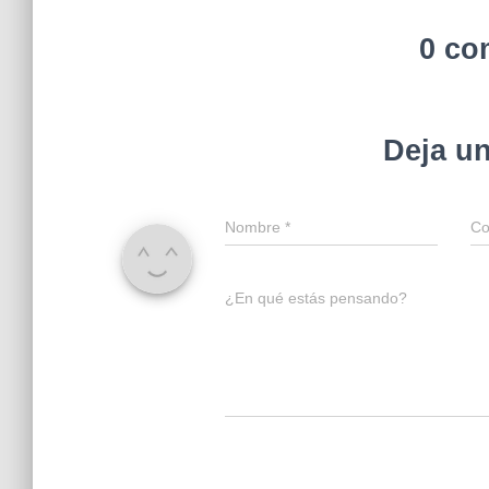
0 co
Deja u
Nombre
*
Co
¿En qué estás pensando?