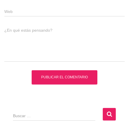
Web
¿En qué estás pensando?
B
u
s