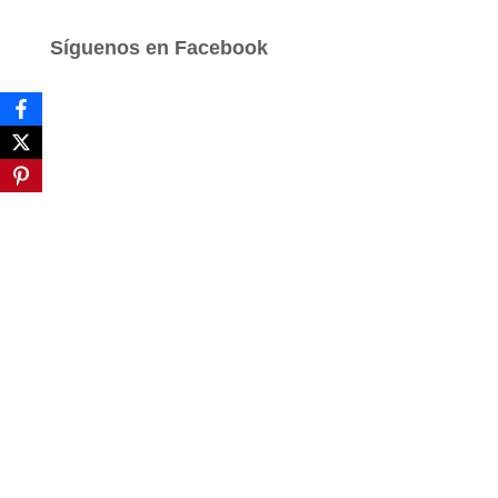
c
a
Síguenos en Facebook
r
: