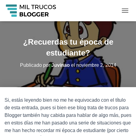
C
A
M
B
I
¿Recuerdas tu época de
A
R
estudiante?
M
O
Publicado por
Juvinao
el
noviembre 2, 2014
D
O
D
E
N
A
Si, estás leyendo bien no me he equivocado con el título
V
de esta entrada, pues si bien ese blog trata de trucos para
E
G
Blogger también hay cabida para hablar de algo más, pues
A
en estos días me han pasado una serie de situaciones que
C
me han hecho recordar mi época de estudiante (por cierto
I