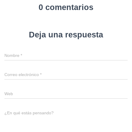
0 comentarios
Deja una respuesta
Nombre
*
Correo electrónico
*
Web
¿En qué estás pensando?