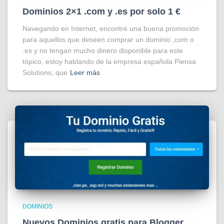
Dominios 2×1 .com y .es por solo 1 €
Navegando en Internet, encontré una buena promoción
para aquellos que deseen comprar un dominio ,com o
.es y no tengan mucho dinero disponible para este
tópico, estoy hablando de la empresa española Piensa
Solutions, que
Leer más
DOMINIOS
Nuevos Dominios gratis para Blogger