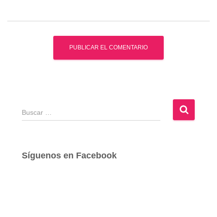
B
u
s
c
a
Síguenos en Facebook
r
: