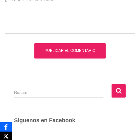
B
u
s
c
a
Síguenos en Facebook
r
: