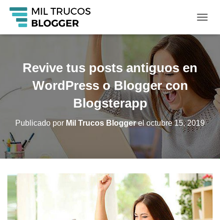
C
A
M
B
I
Revive tus posts antiguos en
A
R
WordPress o Blogger con
M
O
Blogsterapp
D
O
Publicado por
Mil Trucos Blogger
el
octubre 15, 2019
D
E
N
A
V
E
G
A
C
I