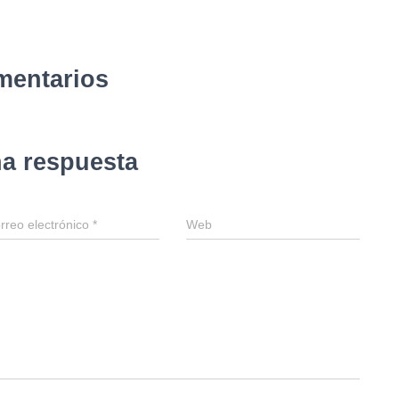
mentarios
na respuesta
rreo electrónico
*
Web