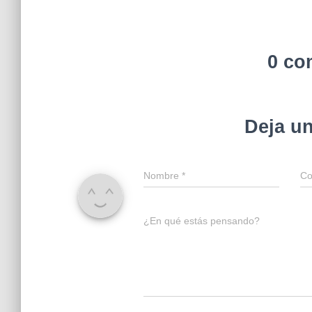
0 co
Deja u
Nombre
*
Co
¿En qué estás pensando?