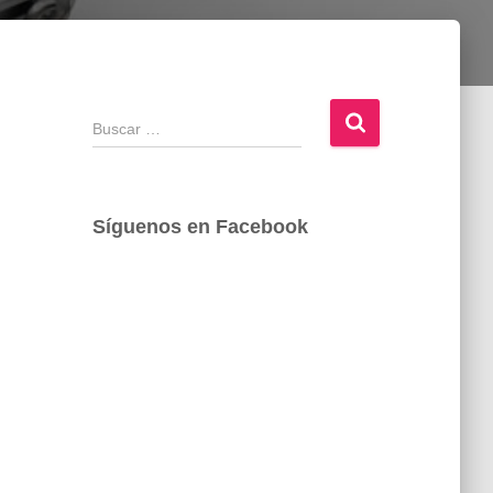
B
u
s
c
a
Síguenos en Facebook
r
: