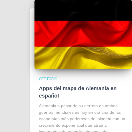
OFF TOPIC
Apps del mapa de Alemania en
español
Alemania a pesar de su derrota en ambas
guerras mundiales es hoy en día una de las
economías más poderosas del planeta con un
crecimiento exponencial que atrae a
inmigrantes de todos los rincones del