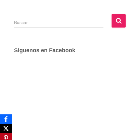
B
u
s
c
a
Síguenos en Facebook
r
: