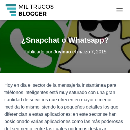
C
A
M
B
I
¿Snapchat o Whatsapp?
A
R
Publicado por
Juvinao
el
marzo 7, 2015
M
O
D
O
D
E
Hoy en día el sector de la mensajería instantánea para
N
A
teléfonos inteligentes está muy saturado con una gran
V
cantidad de servicios que ofrecen en mayor o menor
E
medida lo mismo, siendo los pequeños detalles los que
G
A
diferencian a estas aplicaciones; en este sector se han
C
posicionado varias aplicaciones como las más poderosas
I
del segmento, entre las cuales podemos destacar