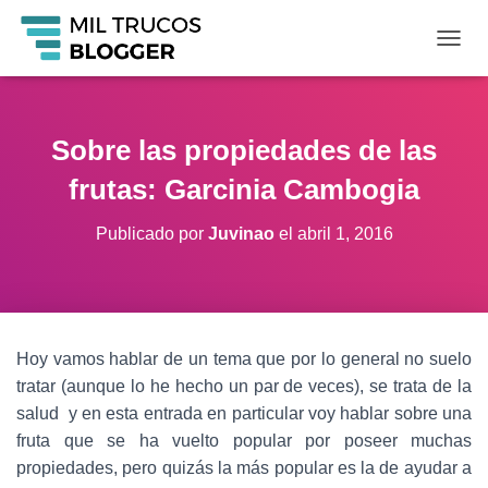
C
A
M
B
I
Sobre las propiedades de las
A
R
frutas: Garcinia Cambogia
M
O
Publicado por
Juvinao
el
abril 1, 2016
D
O
D
E
N
A
Hoy vamos hablar de un tema que por lo general no suelo
V
tratar (aunque lo he hecho un par de veces), se trata de la
E
G
salud y en esta entrada en particular voy hablar sobre una
A
fruta que se ha vuelto popular por poseer muchas
C
propiedades, pero quizás la más popular es la de ayudar a
I