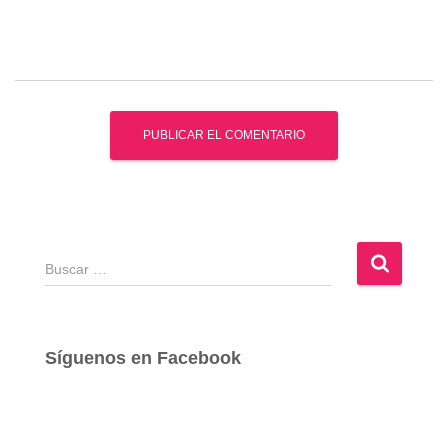
B
u
s
c
a
Síguenos en Facebook
r
: