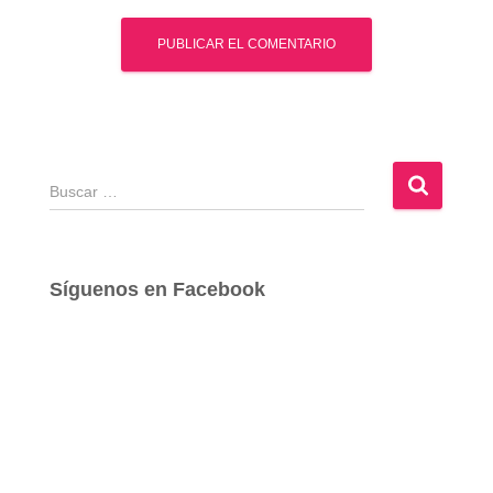
B
u
s
c
a
Síguenos en Facebook
r
: