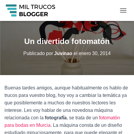
C
A
M
B
I
Un divertido fotomatón
A
R
Publicado por
Juvinao
el
enero 30, 2014
M
O
D
O
D
E
Buenas tardes amigos, aunque habitualmente os hablo de
N
A
trucos para vuestro blog, hoy voy a cambiar la temática ya
V
que posiblemente a muchos de nuestros lectores les
E
interese. Les voy hablar de una novedosa máquina
G
A
relacionada con la
fotografía
, se trata de un
fotomatón
C
para bodas en Murcia
. La máquina consta de un diseño
I
estudiado minuciosamente, para que quede elegante el