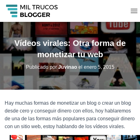
C
A
M
B
I
Vídeos virales: Otra forma de
A
R
monetizar tu web
M
O
Publicado por
Juvinao
el
enero 5, 2015
D
O
D
E
N
A
Hay muchas formas de monetizar un blog o crear un blog
V
desde cero y conseguir dinero con ellos, hoy hablaremos
E
G
de una de las formas más populares para conseguir dinero
A
con un sitio web, estoy hablando de los vídeos virales.
C
I