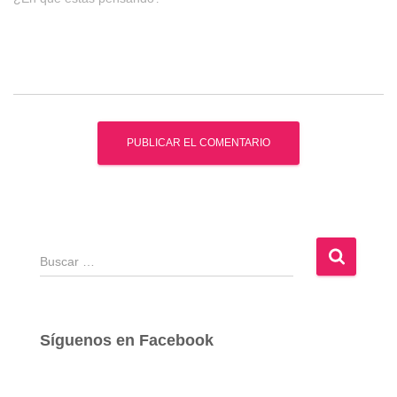
B
u
s
c
a
Síguenos en Facebook
r
: