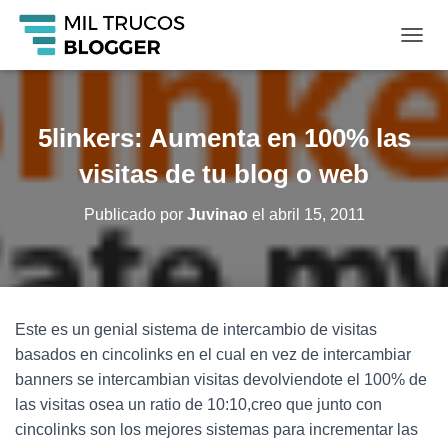
C
A
M
B
I
5linkers: Aumenta en 100% las
A
R
visitas de tu blog o web
M
O
Publicado por
Juvinao
el
abril 15, 2011
D
O
D
E
N
A
Este es un genial sistema de intercambio de visitas
V
basados en cincolinks en el cual en vez de intercambiar
E
G
banners se intercambian visitas devolviendote el 100% de
A
las visitas osea un ratio de 10:10,creo que junto con
C
cincolinks son los mejores sistemas para incrementar las
I