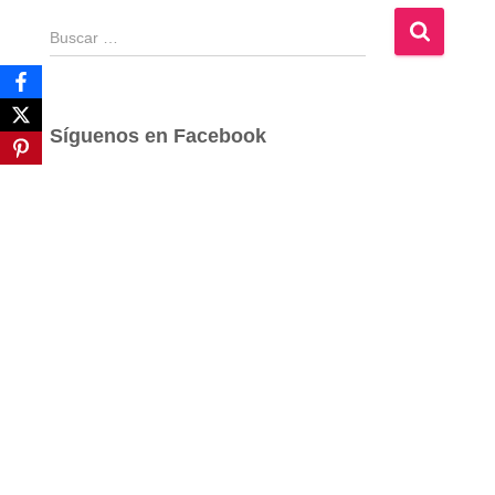
B
u
s
c
a
Síguenos en Facebook
r
: