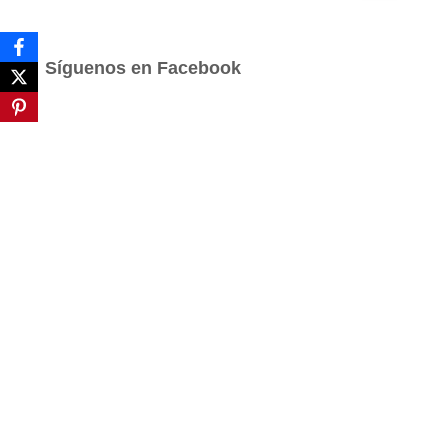
s
c
a
Síguenos en Facebook
r
: