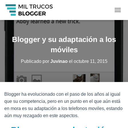
C
A
M
B
I
Blogger y su adaptación a los
A
R
móviles
M
O
Publicado por
Juvinao
el
octubre 11, 2015
D
O
D
E
N
A
Blogger ha evolucionado con el paso de los años al igual
V
que su competencia, pero en un punto en el que aún está
E
G
en mora es su adaptación a los telefonos moviles, estando
A
aún muy rezagado en este aspectos.
C
I