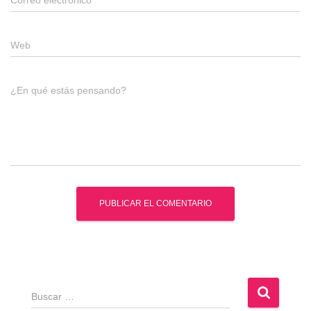
Correo electrónico
*
Web
¿En qué estás pensando?
B
u