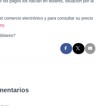
los pagos los hacían en dólares, situación por la
l comercio electrónico y para consultar su precio
hoy
.
dólares?
mentarios
2:46 pm