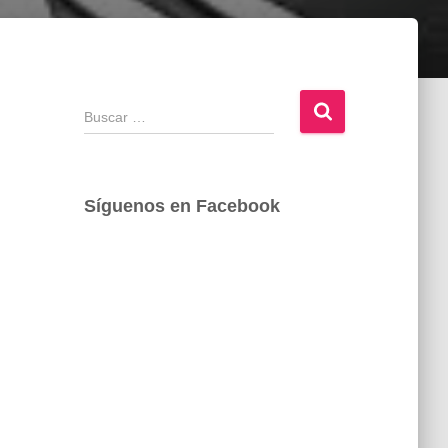
B
u
s
c
a
Síguenos en Facebook
r
: