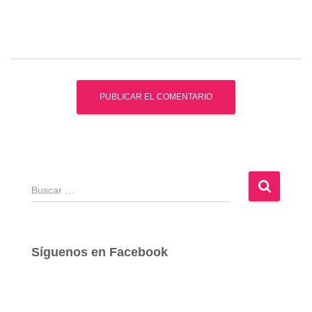
B
u
s
c
a
Síguenos en Facebook
r
: