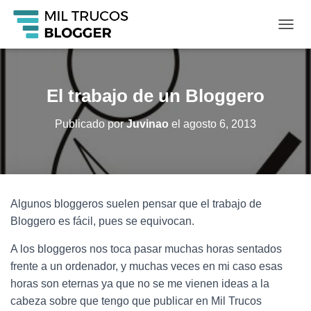
C
A
M
B
I
El trabajo de un Bloggero
A
R
Publicado por
Juvinao
el
agosto 6, 2013
M
O
D
O
D
E
Algunos bloggeros suelen pensar que el trabajo de
N
A
Bloggero es fácil, pues se equivocan.
V
E
A los bloggeros nos toca pasar muchas horas sentados
G
frente a un ordenador, y muchas veces en mi caso esas
A
horas son eternas ya que no se me vienen ideas a la
C
I
cabeza sobre que tengo que publicar en Mil Trucos