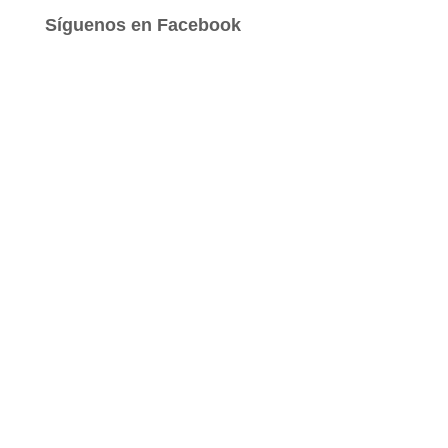
a
Síguenos en Facebook
r
: