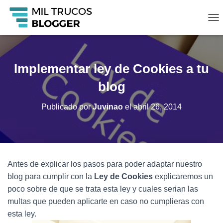
C
A
M
B
I
Implementar ley de Cookies a tu
A
R
blog
M
O
Publicado por
Juvinao
el
abril 26, 2014
D
O
D
E
N
A
Antes de explicar los pasos para poder adaptar nuestro
V
blog para cumplir con la
Ley de Cookies
explicaremos un
E
G
poco sobre de que se trata esta ley y cuales serian las
A
multas que pueden aplicarte en caso no cumplieras con
C
esta ley.
I