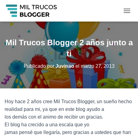
C
A
M
B
I
Mil Trucos Blogger 2 años junto a
A
R
ti
M
O
Publicado por
Juvinao
el
marzo 27, 2013
D
O
D
E
N
A
Hoy hace 2 años cree Mil Trucos Blogger, un sueño hecho
V
realidad para mi, ya que en este blog ayudo a
E
G
los demás con el animo de recibir un gracias.
A
El blog ha crecido a una escala que yo
C
jamas pensé que llegaría, pero gracias a ustedes que han
I