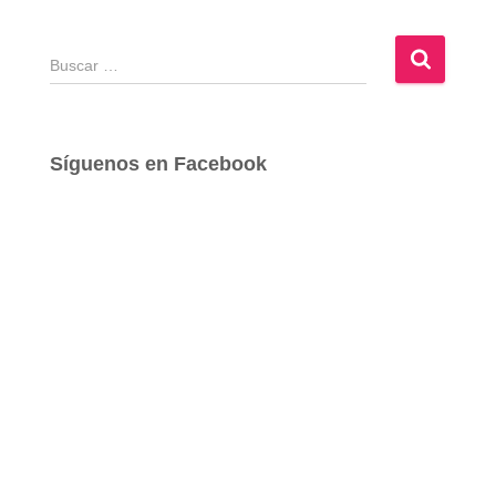
B
u
s
c
a
Síguenos en Facebook
r
: