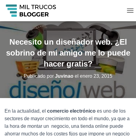
C
A
M
B
I
Necesito un diseñador web. ¿El
A
R
sobrino de mi amigo me lo puede
M
O
hacer gratis?
D
O
Publicado por
Juvinao
el
enero 23, 2015
D
E
N
A
V
E
En la actualidad, el
comercio electrónico
es uno de los
G
sectores de mayor crecimiento en todo el mundo, ya que a
A
C
la hora de montar un negocio, una tienda online puede
I
ahorrar muchos de los costes fijos que impone un negocio