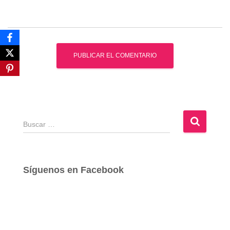
B
u
s
c
a
Síguenos en Facebook
r
: