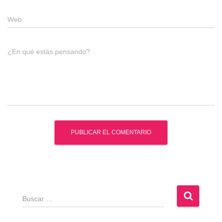
Web
¿En qué estás pensando?
B
u
s