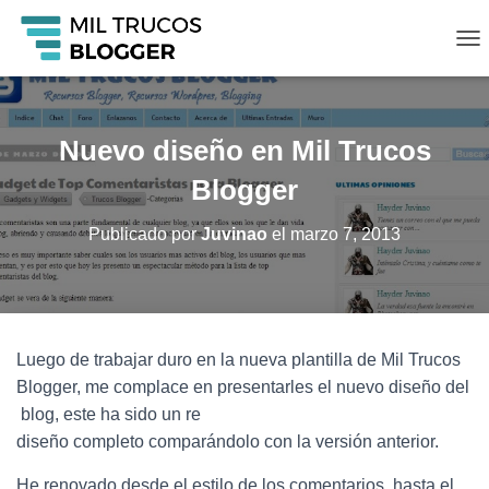
C
A
M
B
I
Nuevo diseño en Mil Trucos
A
R
Blogger
M
O
Publicado por
Juvinao
el
marzo 7, 2013
D
O
D
E
N
A
Luego de trabajar duro en la nueva plantilla de Mil Trucos
V
Blogger, me complace en presentarles el nuevo diseño del
E
G
blog, este ha sido un re
A
diseño completo comparándolo con la versión anterior.
C
I
He renovado desde el estilo de los comentarios, hasta el